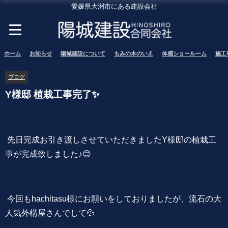
愛媛県大洲市にある建設会社
ホーム
お知らせ
陽城建設について
もみの木のいえ
体感ショールーム
施工
ブログ
Y様邸 植栽工事完了✨
先日完成お引き渡しさせていただきましたY様邸の植栽工
事が完成致しました♪😊
今回もhachitasu様にお願いをしておりましたが、流石の大
人気外構屋さんでして💦