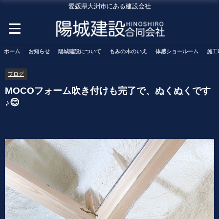
愛媛県大洲市にある建設会社
ホーム
お知らせ
陽城建設について
もみの木のいえ
体感ショールーム
施工
ブログ
MOCOフォーム吹き付けも完了で、ぬくぬくです
♪😊