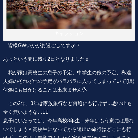
キャプション
皆様GWいかがお過ごしですか？
あっという間に残り2日となりました💧
我が家は高校生の息子の予定、中学生の娘の予定、私達
夫婦のそれぞれの予定がバラバラに入ってしまっていて(涙)
何処にも出かけることは出来ません💦
この2年、3年は家族旅行など何処にも行けず…思い出も
全く無いような…😮‍💨
息子にいたっては、今年高校3年生…来年はもう家には居な
いでしょう💧高校生になってから遠出の旅行はどこにも行
けず、このまま進学でもしたら家を出て行ってしまうこと