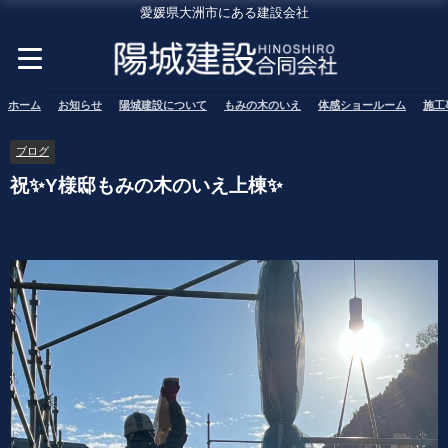
愛媛県大洲市にある建設会社
ホーム
お知らせ
陽城建設について
もみの木のいえ
体感ショールーム
施工
ブログ
祝✨Y様邸もみの木のいえ上棟✨