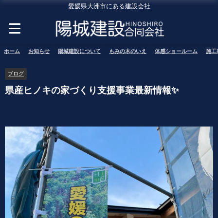
愛媛県大洲市にある建設会社
ホーム
お知らせ
陽城建設について
もみの木のいえ
体感ショールーム
施工
ブログ
県産ヒノキの家づくり支援事業最新情報✨