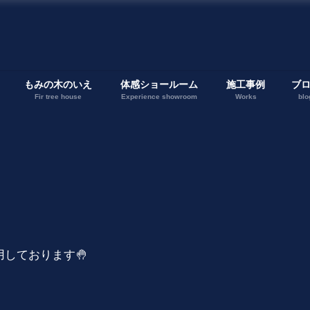
もみの木のいえ
体感ショールーム
施工事例
ブ
Fir tree house
Experience showroom
Works
blo
しております🤚