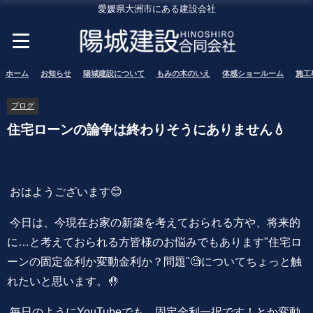
愛媛県大洲市にある建設会社
ホーム
お知らせ
陽城建設について
もみの木のいえ
体感ショールーム
施工
ブログ
住宅ローンの論争は終わりそうにありません💧
おはようございます😊
今日は、今現在お家の新築を考えておられる方や、将来的
に…と考えておられる方皆様のお悩みでもあります"住宅ロ
ーンの固定金利か変動金利か？問題"🧐についてちょっと触
れたいと思います。🤚
毎日のようにYouTubeでも、固定金利一択です！とか変動