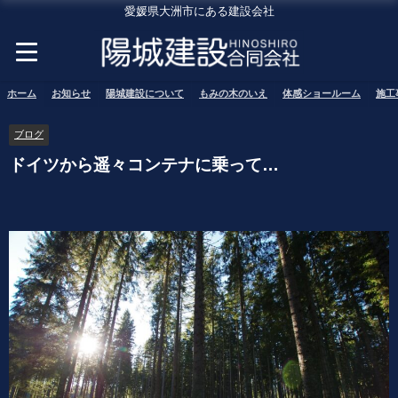
愛媛県大洲市にある建設会社
ホーム
お知らせ
陽城建設について
もみの木のいえ
体感ショールーム
施工
ブログ
ドイツから遥々コンテナに乗って…