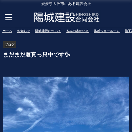
愛媛県大洲市にある建設会社
ホーム
お知らせ
陽城建設について
もみの木のいえ
体感ショールーム
施工
ブログ
まだまだ夏真っ只中です💦